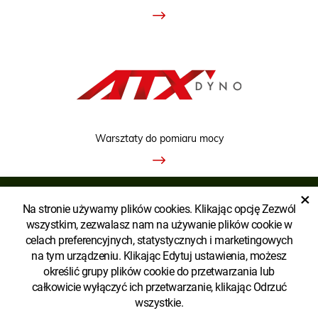
Warsztaty do pomiaru mocy
×
Na stronie używamy plików cookies. Klikając opcję Zezwól
WYŚWIETLIĆ WERSJĘ KLASYCZNĄ
wszystkim, zezwalasz nam na używanie plików cookie w
celach preferencyjnych, statystycznych i marketingowych
na tym urządzeniu. Klikając Edytuj ustawienia, możesz
określić grupy plików cookie do przetwarzania lub
całkowicie wyłączyć ich przetwarzanie, klikając Odrzuć
wszystkie.
Copyright © AGROECOPOWER POLSKA SP. Z O.O.