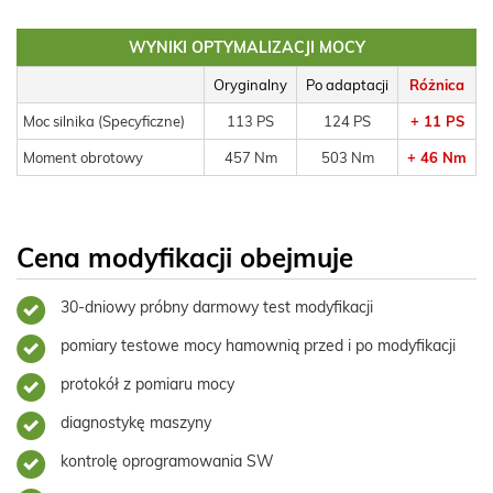
WYNIKI OPTYMALIZACJI MOCY
Oryginalny
Po adaptacji
Różnica
Moc silnika (Specyficzne)
113 PS
124 PS
+ 11 PS
Moment obrotowy
457 Nm
503 Nm
+ 46 Nm
Cena modyfikacji obejmuje
30-dniowy próbny darmowy test modyfikacji
pomiary testowe mocy hamownią przed i po modyfikacji
protokół z pomiaru mocy
diagnostykę maszyny
kontrolę oprogramowania SW