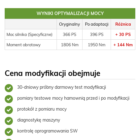
WYNIKI OPTYMALIZACJI MOCY
Oryginalny
Po adaptacji
Różnica
Moc silnika (Specyficzne)
366 PS
396 PS
+ 30 PS
Moment obrotowy
1806 Nm
1950 Nm
+ 144 Nm
Cena modyfikacji obejmuje
30-dniowy próbny darmowy test modyfikacji
pomiary testowe mocy hamownią przed i po modyfikacji
protokół z pomiaru mocy
diagnostykę maszyny
kontrolę oprogramowania SW