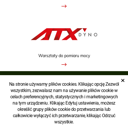
Warsztaty do pomiaru mocy
×
Na stronie używamy plików cookies. Klikając opcję Zezwól
WYŚWIETLIĆ WERSJĘ KLASYCZNĄ
wszystkim, zezwalasz nam na używanie plików cookie w
celach preferencyjnych, statystycznych i marketingowych
na tym urządzeniu. Klikając Edytuj ustawienia, możesz
określić grupy plików cookie do przetwarzania lub
całkowicie wyłączyć ich przetwarzanie, klikając Odrzuć
wszystkie.
Copyright © AGROECOPOWER POLSKA SP. Z O.O.